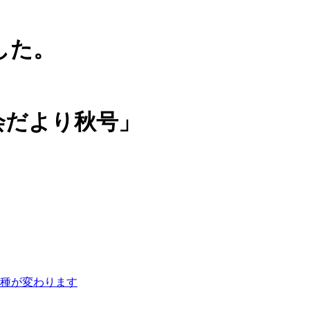
した。
会だより秋号」
種が変わります